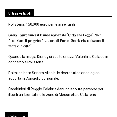
Ultimi Articoli
Polistena: 150.000 euro per le aree rurali
𝐆𝐢𝐨𝐢𝐚 𝐓𝐚𝐮𝐫𝐨 𝐯𝐢𝐧𝐜𝐞 𝐢𝐥 𝐁𝐚𝐧𝐝𝐨 𝐧𝐚𝐳𝐢𝐨𝐧𝐚𝐥𝐞 “𝐂𝐢𝐭𝐭𝐚̀ 𝐜𝐡𝐞 𝐋𝐞𝐠𝐠𝐞” 𝟐𝟎𝟐𝟓:
𝐟𝐢𝐧𝐚𝐧𝐳𝐢𝐚𝐭𝐨 𝐢𝐥 𝐩𝐫𝐨𝐠𝐞𝐭𝐭𝐨 “𝐋𝐞𝐭𝐭𝐮𝐫𝐞 𝐝𝐢 𝐏𝐨𝐫𝐭𝐨. 𝐒𝐭𝐨𝐫𝐢𝐞 𝐜𝐡𝐞 𝐮𝐧𝐢𝐬𝐜𝐨𝐧𝐨 𝐢𝐥
𝐦𝐚𝐫𝐞 𝐞 𝐥𝐚 𝐜𝐢𝐭𝐭𝐚̀”
Quando la magia Disney si veste di jazz: Valentina Gullace in
concerto a Polistena
Palmi celebra Sandra Misale: la ricercatrice oncologica
accolta in Consiglio comunale.
Carabinieri di Reggio Calabria denunciano tre persone per
illeciti ambientali nelle zone di Mosorrofa e Cataforio
Categorie