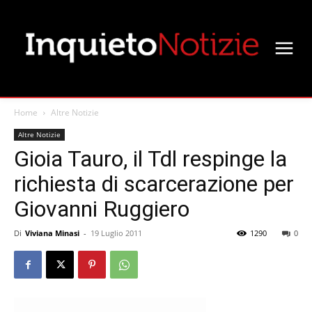
Home
Altre Notizie
Altre Notizie
Gioia Tauro, il Tdl respinge la
richiesta di scarcerazione per
Giovanni Ruggiero
Di
Viviana Minasi
-
19 Luglio 2011
1290
0