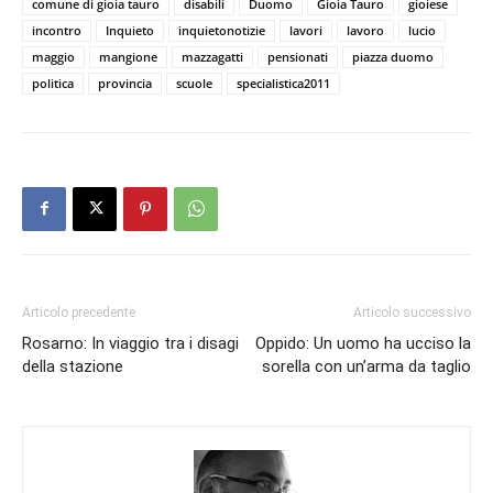
comune di gioia tauro
disabili
Duomo
Gioia Tauro
gioiese
incontro
Inquieto
inquietonotizie
lavori
lavoro
lucio
maggio
mangione
mazzagatti
pensionati
piazza duomo
politica
provincia
scuole
specialistica2011
Articolo precedente
Articolo successivo
Rosarno: In viaggio tra i disagi
Oppido: Un uomo ha ucciso la
della stazione
sorella con un’arma da taglio