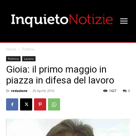
Home
Politica
Politica
Lavoro
Gioia: il primo maggio in
piazza in difesa del lavoro
Di
redazione
-
26 Aprile 2016
1427
0