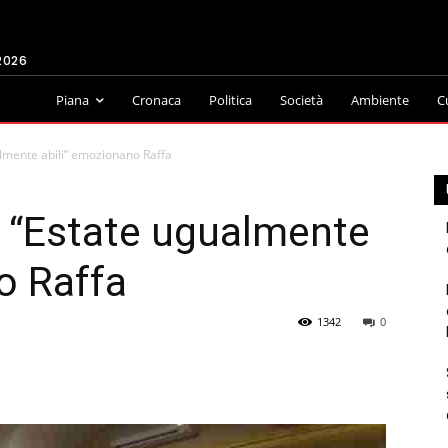
2026
Piana
Cronaca
Politica
Società
Ambiente
C
ualmente abili” emozionano Raffa
di “Estate ugualmente
o Raffa
1342
0