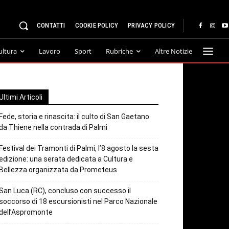
CONTATTI
COOKIE POLICY
PRIVACY POLICY
ultura
Lavoro
Sport
Rubriche
Altre Notizie
Ultimi Articoli
Fede, storia e rinascita: il culto di San Gaetano
da Thiene nella contrada di Palmi
Festival dei Tramonti di Palmi, l’8 agosto la sesta
edizione: una serata dedicata a Cultura e
Bellezza organizzata da Prometeus
San Luca (RC), concluso con successo il
soccorso di 18 escursionisti nel Parco Nazionale
dell’Aspromonte