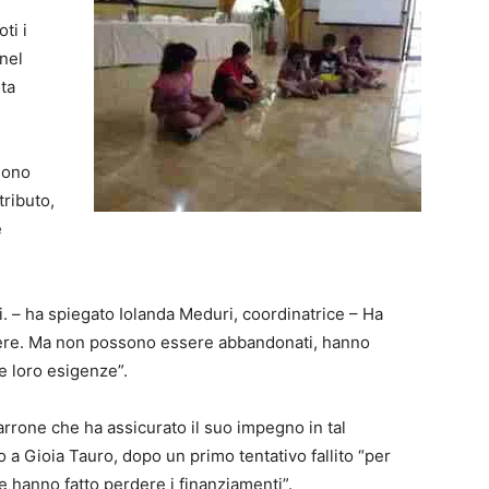
ti i
 nel
ta
 sono
tributo,
e
i. – ha spiegato Iolanda Meduri, coordinatrice – Ha
vivere. Ma non possono essere abbandonati, hanno
e loro esigenze”.
rone che ha assicurato il suo impegno in tal
o a Gioia Tauro, dopo un primo tentativo fallito “per
e hanno fatto perdere i finanziamenti”.