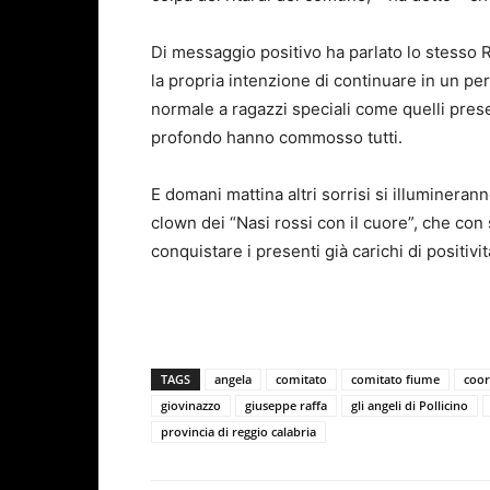
Di messaggio positivo ha parlato lo stesso R
la propria intenzione di continuare in un per
normale a ragazzi speciali come quelli pres
profondo hanno commosso tutti.
E domani mattina altri sorrisi si illumineranno
clown dei “Nasi rossi con il cuore”, che co
conquistare i presenti già carichi di positivit
TAGS
angela
comitato
comitato fiume
coor
giovinazzo
giuseppe raffa
gli angeli di Pollicino
provincia di reggio calabria