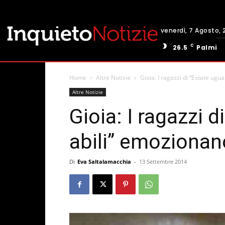
venerdì, 7 Agosto, 
C
26.5
Palmi
Home
Altre Notizie
Gioia: I ragazzi di “Estate ug
Altre Notizie
Gioia: I ragazzi 
abili” emozionan
Di
Eva Saltalamacchia
-
13 Settembre 2014