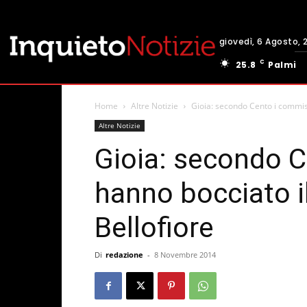
giovedì, 6 Agosto, 
C
25.8
Palmi
Home
Altre Notizie
Gioia: secondo Cento i commiss
Altre Notizie
Gioia: secondo C
hanno bocciato il
Bellofiore
Di
redazione
-
8 Novembre 2014