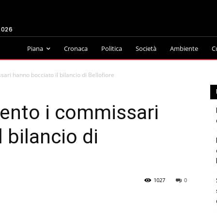
2026
Piana
Cronaca
Politica
Società
Ambiente
C
ari hanno bocciato il bilancio di Bellofiore
ento i commissari
 bilancio di
1027
0