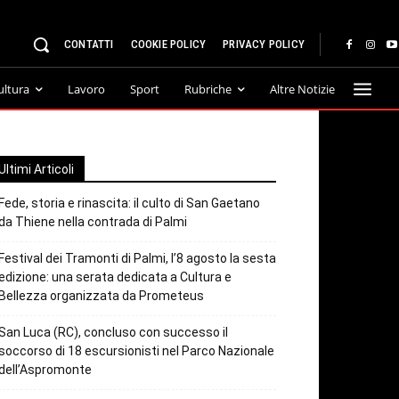
CONTATTI
COOKIE POLICY
PRIVACY POLICY
ultura
Lavoro
Sport
Rubriche
Altre Notizie
Ultimi Articoli
Fede, storia e rinascita: il culto di San Gaetano
da Thiene nella contrada di Palmi
Festival dei Tramonti di Palmi, l’8 agosto la sesta
edizione: una serata dedicata a Cultura e
Bellezza organizzata da Prometeus
San Luca (RC), concluso con successo il
soccorso di 18 escursionisti nel Parco Nazionale
dell’Aspromonte