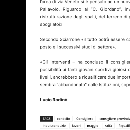
l’area di via Veneto si è pensato ad un nuo
Pallavolo. Riguardo al “C. Giordano”, 
ristrutturazione degli spalti, del terreno d
spogliatoi».
Secondo Sciarrone «il tutto potrà essere c
posto e i successivi studi di settore».
«Gli interventi – ha concluso il consigli
possibilità ai tanti giovani sportivi gioiesi 
livelli, andrebbero a riqualificare due impo
sembra “abbandonato” dalle Istituzioni, sopr
Lucio Rodinò
TAGS
condello
Consigliere
consigliere provinci
inquietonotizie
lavori
maggio
raffa
Riqualif