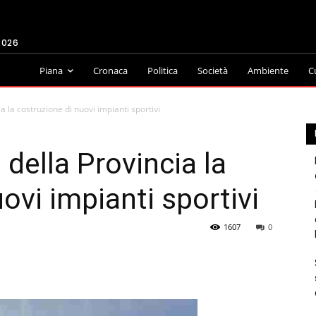
2026
Piana
Cronaca
Politica
Società
Ambiente
C
ia la costruzione di nuovi impianti sportivi
 della Provincia la
ovi impianti sportivi
1607
0