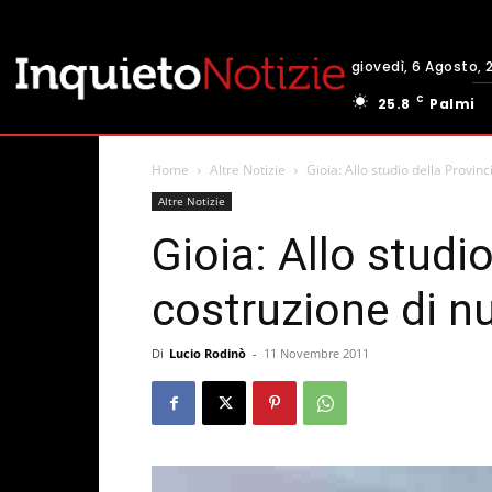
giovedì, 6 Agosto, 
C
25.8
Palmi
Home
Altre Notizie
Gioia: Allo studio della Provinc
Altre Notizie
Gioia: Allo studio
costruzione di nu
Di
Lucio Rodinò
-
11 Novembre 2011