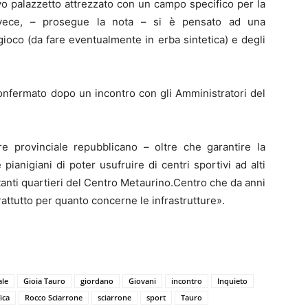
vo palazzetto attrezzato con un campo specifico per la
invece, – prosegue la nota – si è pensato ad una
i gioco (da fare eventualmente in erba sintetica) e degli
onfermato dopo un incontro con gli Amministratori del
ere provinciale repubblicano – oltre che garantire la
e pianigiani di poter usufruire di centri sportivi ad alti
rtanti quartieri del Centro Metaurino.Centro che da anni
attutto per quanto concerne le infrastrutture».
ale
Gioia Tauro
giordano
Giovani
incontro
Inquieto
ica
Rocco Sciarrone
sciarrone
sport
Tauro