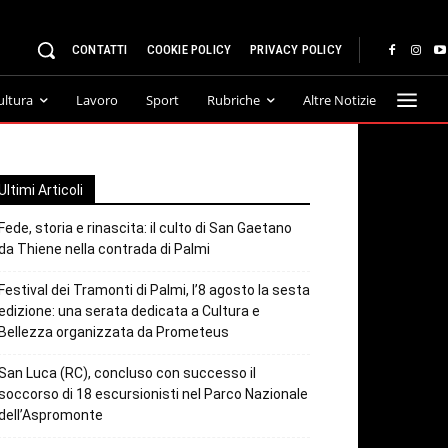
CONTATTI
COOKIE POLICY
PRIVACY POLICY
ultura
Lavoro
Sport
Rubriche
Altre Notizie
Ultimi Articoli
Fede, storia e rinascita: il culto di San Gaetano
da Thiene nella contrada di Palmi
Festival dei Tramonti di Palmi, l’8 agosto la sesta
edizione: una serata dedicata a Cultura e
Bellezza organizzata da Prometeus
San Luca (RC), concluso con successo il
soccorso di 18 escursionisti nel Parco Nazionale
dell’Aspromonte