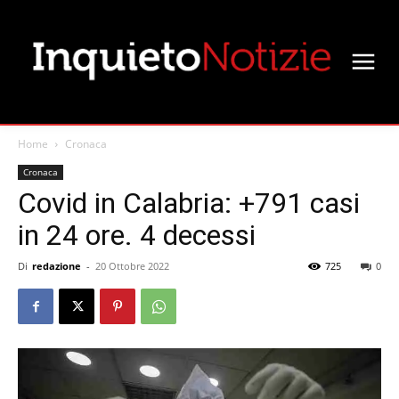
Home
Cronaca
Cronaca
Covid in Calabria: +791 casi
in 24 ore. 4 decessi
Di
redazione
-
20 Ottobre 2022
725
0