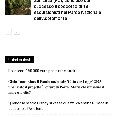
San Luca (RC), concluso con
successo il soccorso di 18
escursionisti nel Parco Nazionale
dell’Aspromonte
Ultimi Articoli
Polistena: 150.000 euro per le aree rurali
𝐆𝐢𝐨𝐢𝐚 𝐓𝐚𝐮𝐫𝐨 𝐯𝐢𝐧𝐜𝐞 𝐢𝐥 𝐁𝐚𝐧𝐝𝐨 𝐧𝐚𝐳𝐢𝐨𝐧𝐚𝐥𝐞 “𝐂𝐢𝐭𝐭𝐚̀ 𝐜𝐡𝐞 𝐋𝐞𝐠𝐠𝐞” 𝟐𝟎𝟐𝟓:
𝐟𝐢𝐧𝐚𝐧𝐳𝐢𝐚𝐭𝐨 𝐢𝐥 𝐩𝐫𝐨𝐠𝐞𝐭𝐭𝐨 “𝐋𝐞𝐭𝐭𝐮𝐫𝐞 𝐝𝐢 𝐏𝐨𝐫𝐭𝐨. 𝐒𝐭𝐨𝐫𝐢𝐞 𝐜𝐡𝐞 𝐮𝐧𝐢𝐬𝐜𝐨𝐧𝐨 𝐢𝐥
𝐦𝐚𝐫𝐞 𝐞 𝐥𝐚 𝐜𝐢𝐭𝐭𝐚̀”
Quando la magia Disney si veste di jazz: Valentina Gullace in
concerto a Polistena