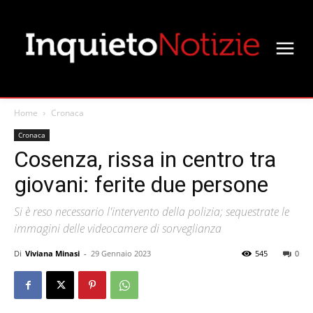
Home
Cronaca
Cronaca
Cosenza, rissa in centro tra
giovani: ferite due persone
Si è reso necessario l'intervento della polizia; sequestrate le
immagini delle videocamere di sorveglianza
Di
Viviana Minasi
-
29 Gennaio 2023
545
0