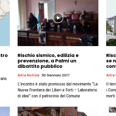
ntro
Rischio sismico, edilizia e
Ris
prevenzione, a Palmi un
se n
dibattito pubblico
con
Altre Notizie
30 Gennaio 2017
Altre
rano
L'incontro è stato promosso dal movimento “La
Il te
Nuova Frontiera dei Liberi e Forti – Laboratorio
i Com
di idee” con il patrocinio del Comune
morti 