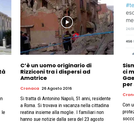
C’è un uomo originario di
Sism
tà
Rizziconi tra i dispersi ad
ci m
Amatrice
Gaet
per
Cronaca
26 Agosto 2016
Cron
un
Si tratta di Antonino Napoli, 51 anni, residente
Con u
a Roma. Si trovava in vacanza nella cittadina
prote
 le
reatina insieme alla moglie. I familiari non
socco
hanno sue notizie dalla sera del 23 agosto