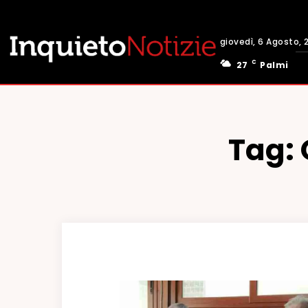
giovedì, 6 Agosto, 
C
27
Palmi
Tag: