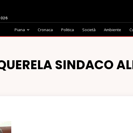
2026
Piana
Cronaca
Politica
Società
Ambiente
C
QUERELA SINDACO AL