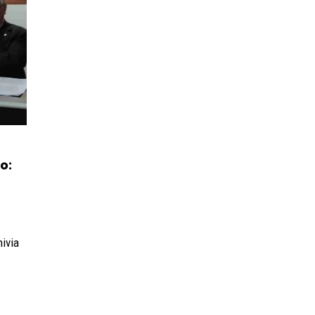
o:
hivia