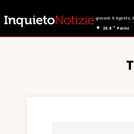
giovedì, 6 Agosto, 
C
25.8
Palmi
T