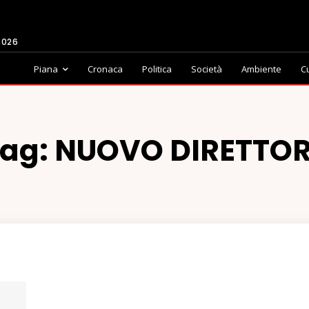
2026
Piana
Cronaca
Politica
Società
Ambiente
C
ag:
NUOVO DIRETTO