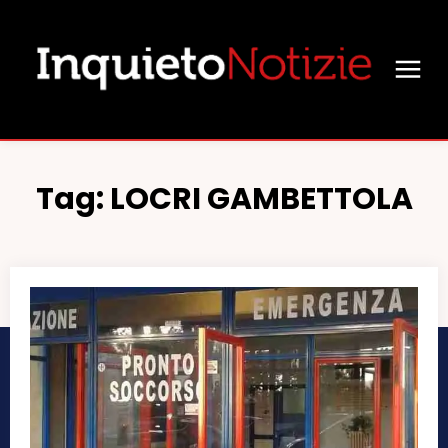
Tag:
LOCRI GAMBETTOLA