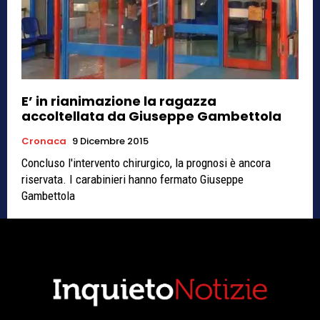
E’ in rianimazione la ragazza
accoltellata da Giuseppe Gambettola
Cronaca
9 Dicembre 2015
Concluso l'intervento chirurgico, la prognosi è ancora
riservata. I carabinieri hanno fermato Giuseppe
Gambettola