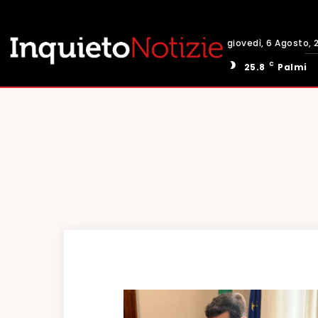
giovedì, 6 Agosto, 
C
25.8
Palmi