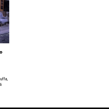
ro
ruffa,
di