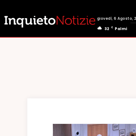
giovedì, 6 Agosto, 
C
32
Palmi