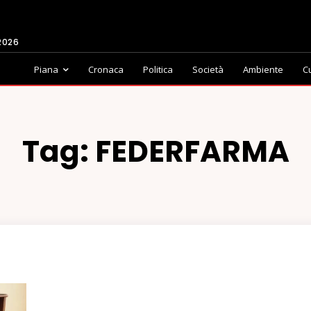
2026
Piana
Cronaca
Politica
Società
Ambiente
C
Tag:
FEDERFARMA