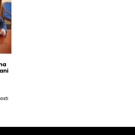
una
iani
posti