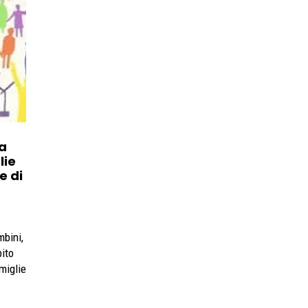
a
lie
e di
mbini,
bito
miglie