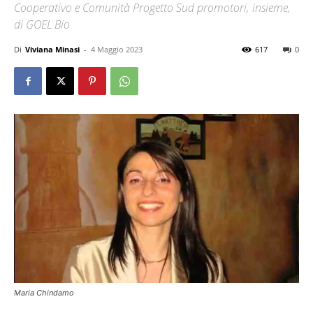
Cooperativo e Comunità Progetto Sud promotori, insieme,
di GOEL Bio
Di
Viviana Minasi
-
4 Maggio 2023
617
0
Maria Chindamo