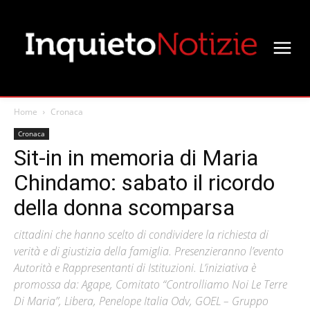
Home
Cronaca
Cronaca
Sit-in in memoria di Maria
Chindamo: sabato il ricordo
della donna scomparsa
cittadini che hanno scelto di condividere la richiesta di
verità e di giustizia della famiglia. Presenzieranno l’evento
Autorità e Rappresentanti di Istituzioni. L’iniziativa è
promossa da: Agape, Comitato “Controlliamo Noi Le Terre
Di Maria”, Libera, Penelope Italia Odv, GOEL – Gruppo