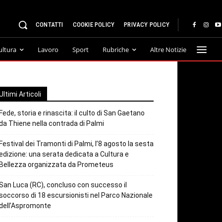
CONTATTI
COOKIE POLICY
PRIVACY POLICY
ultura
Lavoro
Sport
Rubriche
Altre Notizie
Ultimi Articoli
Fede, storia e rinascita: il culto di San Gaetano
da Thiene nella contrada di Palmi
Festival dei Tramonti di Palmi, l’8 agosto la sesta
edizione: una serata dedicata a Cultura e
Bellezza organizzata da Prometeus
San Luca (RC), concluso con successo il
soccorso di 18 escursionisti nel Parco Nazionale
dell’Aspromonte