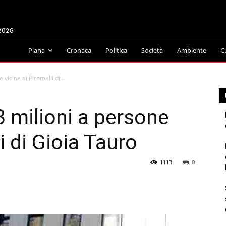
2026
Piana
Cronaca
Politica
Società
Ambiente
C
 vicine ai Piromalli di...
 3 milioni a persone
i di Gioia Tauro
1113
0