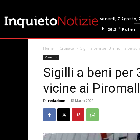
venerdì, 7 Agosto, 
C
26.2
Palmi
Home
Cronaca
Sigilli a beni per 3 milioni a persone
Cronaca
Sigilli a beni per
vicine ai Piromall
Di
redazione
-
18 Marzo 2022