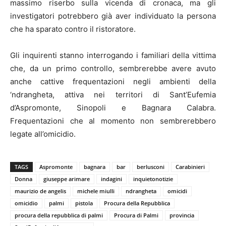
massimo riserbo sulla vicenda di cronaca, ma gli
investigatori potrebbero già aver individuato la persona
che ha sparato contro il ristoratore.
Gli inquirenti stanno interrogando i familiari della vittima
che, da un primo controllo, sembrerebbe avere avuto
anche cattive frequentazioni negli ambienti della
‘ndrangheta, attiva nei territori di Sant’Eufemia
d’Aspromonte, Sinopoli e Bagnara Calabra.
Frequentazioni che al momento non sembrerebbero
legate all’omicidio.
TAGS
Aspromonte
bagnara
bar
berlusconi
Carabinieri
Donna
giuseppe arimare
indagini
inquietonotizie
maurizio de angelis
michele miulli
ndrangheta
omicidi
omicidio
palmi
pistola
Procura della Repubblica
procura della repubblica di palmi
Procura di Palmi
provincia