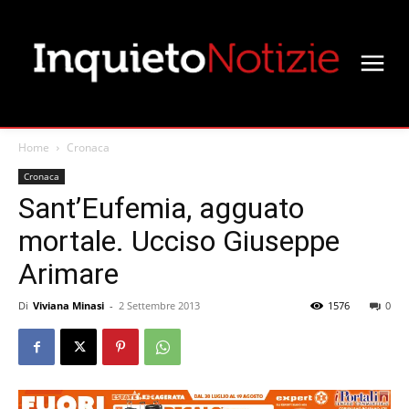
Home
Cronaca
Cronaca
Sant’Eufemia, agguato
mortale. Ucciso Giuseppe
Arimare
Di
Viviana Minasi
-
2 Settembre 2013
1576
0