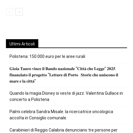
Ultimi Articoli
Polistena: 150.000 euro per le aree rurali
𝐆𝐢𝐨𝐢𝐚 𝐓𝐚𝐮𝐫𝐨 𝐯𝐢𝐧𝐜𝐞 𝐢𝐥 𝐁𝐚𝐧𝐝𝐨 𝐧𝐚𝐳𝐢𝐨𝐧𝐚𝐥𝐞 “𝐂𝐢𝐭𝐭𝐚̀ 𝐜𝐡𝐞 𝐋𝐞𝐠𝐠𝐞” 𝟐𝟎𝟐𝟓:
𝐟𝐢𝐧𝐚𝐧𝐳𝐢𝐚𝐭𝐨 𝐢𝐥 𝐩𝐫𝐨𝐠𝐞𝐭𝐭𝐨 “𝐋𝐞𝐭𝐭𝐮𝐫𝐞 𝐝𝐢 𝐏𝐨𝐫𝐭𝐨. 𝐒𝐭𝐨𝐫𝐢𝐞 𝐜𝐡𝐞 𝐮𝐧𝐢𝐬𝐜𝐨𝐧𝐨 𝐢𝐥
𝐦𝐚𝐫𝐞 𝐞 𝐥𝐚 𝐜𝐢𝐭𝐭𝐚̀”
Quando la magia Disney si veste di jazz: Valentina Gullace in
concerto a Polistena
Palmi celebra Sandra Misale: la ricercatrice oncologica
accolta in Consiglio comunale.
Carabinieri di Reggio Calabria denunciano tre persone per