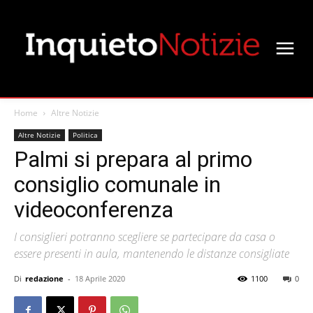
Home
Altre Notizie
Altre Notizie
Politica
Palmi si prepara al primo
consiglio comunale in
videoconferenza
I consiglieri potranno scegliere se partecipare da casa o
essere presenti in aula, mantenendo le distanze consigliate
Di
redazione
-
18 Aprile 2020
1100
0