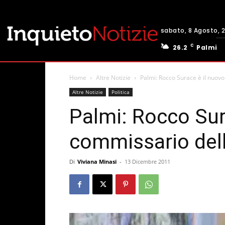
sabato, 8 Agosto, 
C
26.2
Palmi
Home
Altre Notizie
Palmi: Rocco Surace è il nuov
Altre Notizie
Politica
Palmi: Rocco Sur
commissario del
Di
Viviana Minasi
-
13 Dicembre 2011