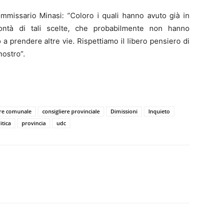
commissario Minasi: “Coloro i quali hanno avuto già in
ontà di tali scelte, che probabilmente non hanno
 prendere altre vie. Rispettiamo il libero pensiero di
nostro”.
ere comunale
consigliere provinciale
Dimissioni
Inquieto
itica
provincia
udc