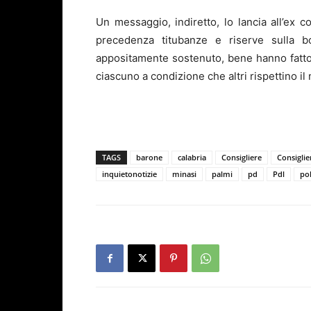
Un messaggio, indiretto, lo lancia all’ex 
precedenza titubanze e riserve sulla b
appositamente sostenuto, bene hanno fatto a
ciascuno a condizione che altri rispettino il 
TAGS
barone
calabria
Consigliere
Consigli
inquietonotizie
minasi
palmi
pd
Pdl
pol