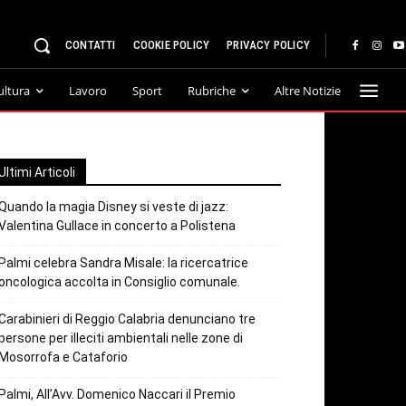
CONTATTI
COOKIE POLICY
PRIVACY POLICY
ultura
Lavoro
Sport
Rubriche
Altre Notizie
Ultimi Articoli
Quando la magia Disney si veste di jazz:
Valentina Gullace in concerto a Polistena
Palmi celebra Sandra Misale: la ricercatrice
oncologica accolta in Consiglio comunale.
Carabinieri di Reggio Calabria denunciano tre
persone per illeciti ambientali nelle zone di
Mosorrofa e Cataforio
Palmi, All’Avv. Domenico Naccari il Premio