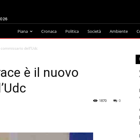
2026
Piana
Cronaca
Politica
Società
Ambiente
C
o commissario dell’Udc
ace è il nuovo
l’Udc
1870
0