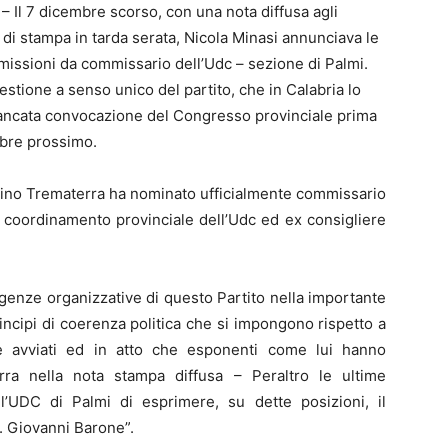
– Il 7 dicembre scorso, con una nota diffusa agli
 di stampa in tarda serata, Nicola Minasi annunciava le
missioni da commissario dell’Udc – sezione di Palmi.
estione a senso unico del partito, che in Calabria lo
mancata convocazione del Congresso provinciale prima
mbre prossimo.
ino Trematerra ha nominato ufficialmente commissario
 coordinamento provinciale dell’Udc ed ex consigliere
igenze organizzative di questo Partito nella importante
principi di coerenza politica che si impongono rispetto a
e avviati ed in atto che esponenti come lui hanno
ra nella nota stampa diffusa – Peraltro le ultime
ll’UDC di Palmi di esprimere, su dette posizioni, il
r. Giovanni Barone”.