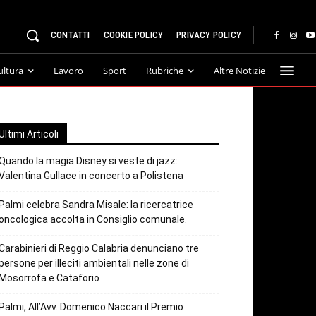
CONTATTI
COOKIE POLICY
PRIVACY POLICY
ultura
Lavoro
Sport
Rubriche
Altre Notizie
Ultimi Articoli
Quando la magia Disney si veste di jazz:
Valentina Gullace in concerto a Polistena
Palmi celebra Sandra Misale: la ricercatrice
oncologica accolta in Consiglio comunale.
Carabinieri di Reggio Calabria denunciano tre
persone per illeciti ambientali nelle zone di
Mosorrofa e Cataforio
Palmi, All’Avv. Domenico Naccari il Premio