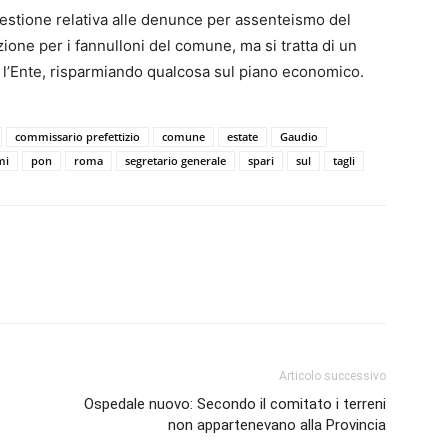
uestione relativa alle denunce per assenteismo del
one per i fannulloni del comune, ma si tratta di un
e l’Ente, risparmiando qualcosa sul piano economico.
commissario prefettizio
comune
estate
Gaudio
mi
pon
roma
segretario generale
spari
sul
tagli
Articolo successivo
Ospedale nuovo: Secondo il comitato i terreni
non appartenevano alla Provincia