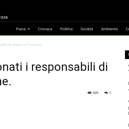
2026
Piana
Cronaca
Politica
Società
Ambiente
C
abili di settore al Comune.
nati i responsabili di
ne.
929
0