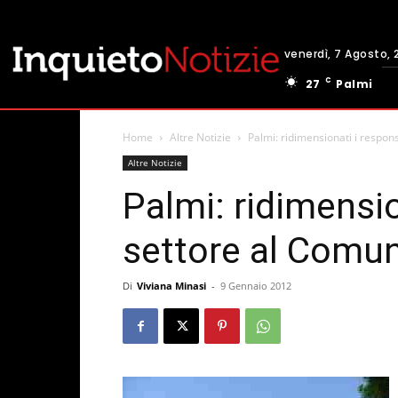
venerdì, 7 Agosto, 
C
27
Palmi
Home
Altre Notizie
Palmi: ridimensionati i respons
Altre Notizie
Palmi: ridimensio
settore al Comu
Di
Viviana Minasi
-
9 Gennaio 2012