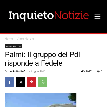
Home
Altre Notizie
Altre Notizie
Palmi: Il gruppo del Pdl
risponde a Fedele
Di
Lucio Rodinò
-
4 Luglio 2011
1027
0