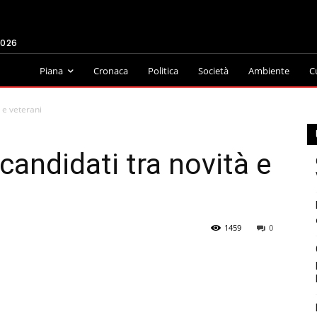
2026
Piana
Cronaca
Politica
Società
Ambiente
C
à e veterani
 candidati tra novità e
1459
0