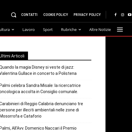
CONTATTI
COOKIE POLICY
PRIVACY POLICY
ultura
Lavoro
Sport
Rubriche
Altre Notizie
Ultimi Articoli
Quando la magia Disney si veste di jazz:
Valentina Gullace in concerto a Polistena
Palmi celebra Sandra Misale: la ricercatrice
oncologica accolta in Consiglio comunale.
Carabinieri di Reggio Calabria denunciano tre
persone per illeciti ambientali nelle zone di
Mosorrofa e Cataforio
Palmi, All’Avv. Domenico Naccari il Premio