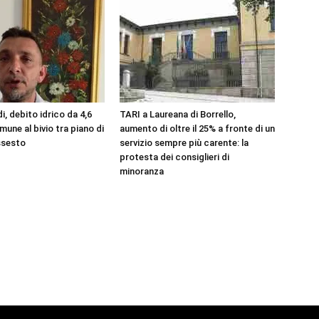
, debito idrico da 4,6
TARI a Laureana di Borrello,
omune al bivio tra piano di
aumento di oltre il 25% a fronte di un
issesto
servizio sempre più carente: la
protesta dei consiglieri di
minoranza