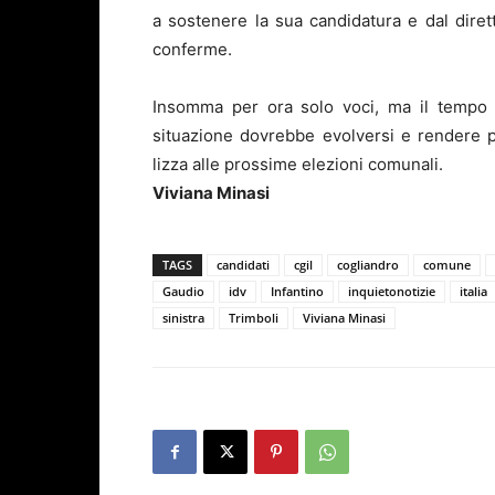
a sostenere la sua candidatura e dal dir
conferme.
Insomma per ora solo voci, ma il tempo s
situazione dovrebbe evolversi e rendere più
lizza alle prossime elezioni comunali.
Viviana Minasi
TAGS
candidati
cgil
cogliandro
comune
Gaudio
idv
Infantino
inquietonotizie
italia
sinistra
Trimboli
Viviana Minasi