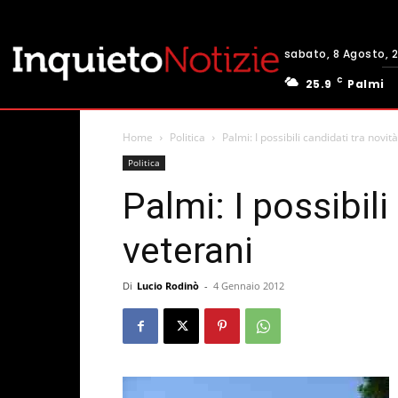
sabato, 8 Agosto, 
C
25.9
Palmi
Home
Politica
Palmi: I possibili candidati tra novit
Politica
Palmi: I possibili
veterani
Di
Lucio Rodinò
-
4 Gennaio 2012