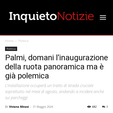
Home
Politica
Politica
Palmi, domani l’inaugurazione
della ruota panoramica ma è
già polemica
L'installazione occuperà un tratto di strada cruciale
soprattutto nel mese di agosto, andando a incidere anche
sui parcheggi
Di
Viviana Minasi
-
31 Maggio 2024
682
0