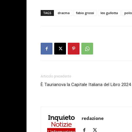
TAGS
dracma
fabio grossi
leo gullotta
poli
Articolo precedente
È Taurianova la Capitale Italiana del Libro 2024
redazione