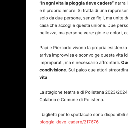
“In ogni vita la pioggia deve cadere”
narra l
e il proprio amore. Si tratta di una rappres
solo da due persone, senza figli, ma unite da
casa che accoglie questa unione. Due persone
bellezza, ma persone vere: gioie e dolori, co
Papi e Piercarlo vivono la propria esistenza i
arriva improvvisa e sconvolge questa vita ide
impreparati, ma è necessario affrontarli.
Que
condivisione
. Sul palco due attori straordin
vita
.
La stagione teatrale di Polistena 2023/2024
Calabria e Comune di Polistena.
I biglietti per lo spettacolo sono disponibili 
pioggia-deve-cadere/217676