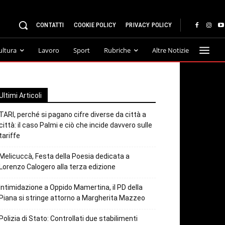
CONTATTI
COOKIE POLICY
PRIVACY POLICY
ultura
Lavoro
Sport
Rubriche
Altre Notizie
Ultimi Articoli
TARI, perché si pagano cifre diverse da città a
città: il caso Palmi e ciò che incide davvero sulle
tariffe
Melicuccà, Festa della Poesia dedicata a
Lorenzo Calogero alla terza edizione
Intimidazione a Oppido Mamertina, il PD della
Piana si stringe attorno a Margherita Mazzeo
Polizia di Stato: Controllati due stabilimenti