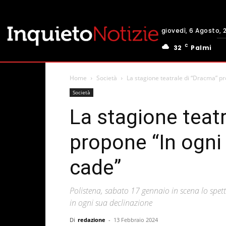
giovedì, 6 Agosto, 
C
32
Palmi
Home
Società
La stagione teatrale di “Dracma” pro
Società
La stagione teat
propone “In ogni 
cade”
Polistena, sabato 17 gennaio in scena lo spet
in ogni sua declinazione
Di
redazione
-
13 Febbraio 2024