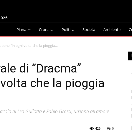
2026
Piana
Cronaca
Politica
Società
Ambiente
C
pone “In ogni volta che la pioggia...
rale di “Dracma”
volta che la pioggia
tacolo di Leo Gullotta e Fabio Grossi, un'inno all'amore
426
0