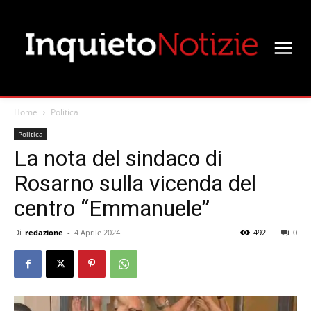
Home
Politica
Politica
La nota del sindaco di
Rosarno sulla vicenda del
centro “Emmanuele”
Di
redazione
-
4 Aprile 2024
492
0