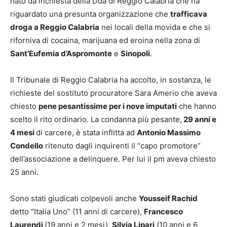
nato da inchiesta della Dda di Reggio Calabria che ha
riguardato una presunta organizzazione che
trafficava
droga a Reggio Calabria
nei locali della movida e che si
riforniva di cocaina, marijuana ed eroina nella zona di
Sant’Eufemia d’Aspromonte
e
Sinopoli
.
Il Tribunale di Reggio Calabria ha accolto, in sostanza, le
richieste del sostituto procuratore Sara Amerio che aveva
chiesto
pene pesantissime per i nove imputati
che hanno
scelto il rito ordinario. La condanna più pesante,
29 anni e
4 mesi
di carcere, è stata inflitta ad
Antonio Massimo
Condello
ritenuto dagli inquirenti il “capo promotore”
dell’associazione a delinquere. Per lui il pm aveva chiesto
25 anni.
Sono stati giudicati colpevoli anche
Yousseif Rachid
detto “Italia Uno” (11 anni di carcere),
Francesco
Laurendi
(19 anni e 2 mesi),
Silvia Lipari
(10 anni e 6