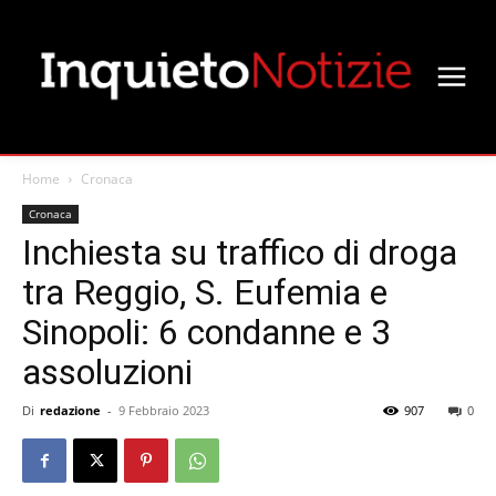
Home
Cronaca
Cronaca
Inchiesta su traffico di droga
tra Reggio, S. Eufemia e
Sinopoli: 6 condanne e 3
assoluzioni
Di
redazione
-
9 Febbraio 2023
907
0