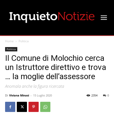
Home
Politica
Politica
Il Comune di Molochio cerca
un Istruttore direttivo e trova
… la moglie dell’assessore
Anomala anche la figura ricercata
Di
Viviana Minasi
-
15 Luglio 2020
2354
0