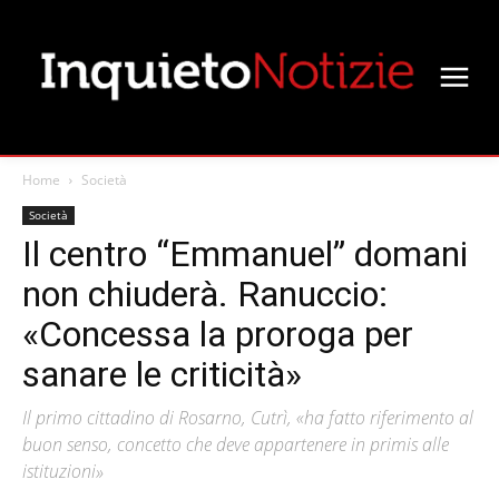
Home
Società
Società
Il centro “Emmanuel” domani
non chiuderà. Ranuccio:
«Concessa la proroga per
sanare le criticità»
Il primo cittadino di Rosarno, Cutrì, «ha fatto riferimento al
buon senso, concetto che deve appartenere in primis alle
istituzioni»