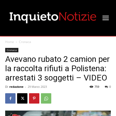
Home
Cronaca
Cronaca
Avevano rubato 2 camion per
la raccolta rifiuti a Polistena:
arrestati 3 soggetti – VIDEO
Di
redazione
-
29 Marzo 2023
759
0