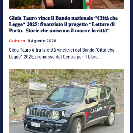
𝐆𝐢𝐨𝐢𝐚 𝐓𝐚𝐮𝐫𝐨 𝐯𝐢𝐧𝐜𝐞 𝐢𝐥 𝐁𝐚𝐧𝐝𝐨 𝐧𝐚𝐳𝐢𝐨𝐧𝐚𝐥𝐞 “𝐂𝐢𝐭𝐭𝐚̀ 𝐜𝐡𝐞
𝐋𝐞𝐠𝐠𝐞” 𝟐𝟎𝟐𝟓: 𝐟𝐢𝐧𝐚𝐧𝐳𝐢𝐚𝐭𝐨 𝐢𝐥 𝐩𝐫𝐨𝐠𝐞𝐭𝐭𝐨 “𝐋𝐞𝐭𝐭𝐮𝐫𝐞 𝐝𝐢
𝐏𝐨𝐫𝐭𝐨. 𝐒𝐭𝐨𝐫𝐢𝐞 𝐜𝐡𝐞 𝐮𝐧𝐢𝐬𝐜𝐨𝐧𝐨 𝐢𝐥 𝐦𝐚𝐫𝐞 𝐞 𝐥𝐚 𝐜𝐢𝐭𝐭𝐚̀”
Cultura
8 Agosto 2026
Gioia Tauro è tra le città vincitrici del Bando “Città che
Legge” 2025, promosso dal Centro per il Libro...