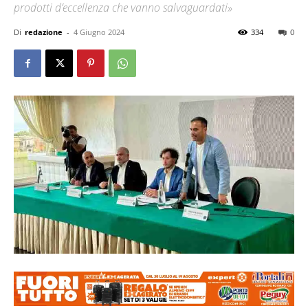
prodotti d’eccellenza che vanno salvaguardati»
Di
redazione
-
4 Giugno 2024
334
0